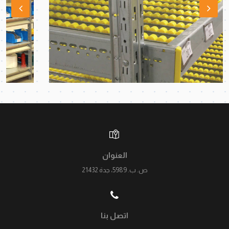
العنوان
ص. ب. 5989، جدة 21432
اتصل بنا