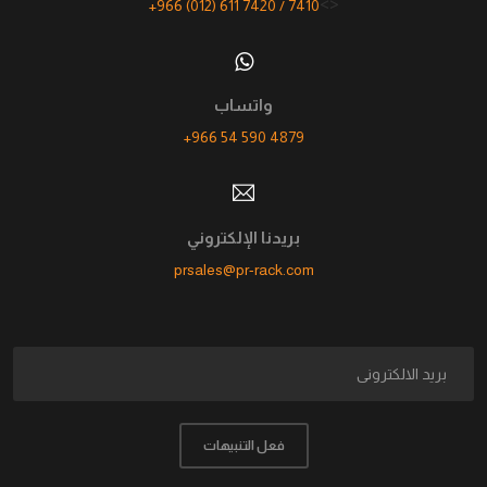
<>
+966 (012) 611 7420 / 7410
واتساب
+966 54 590 4879
بريدنا الإلكتروني
prsales@pr-rack.com
فعل التنبيهات