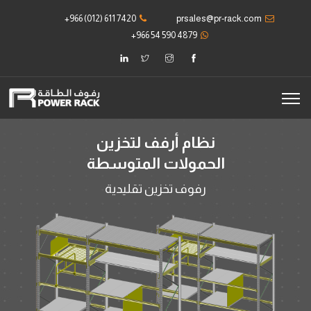
+966 (012) 611 7420
prsales@pr-rack.com
+966 54 590 4879
نظام أرفف لتخزين
الحمولات المتوسطة
رفوف تخزين تقليدية