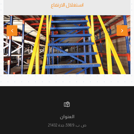
استغلال الارتفاع
العنوان
ص. ب. 5989، جدة 21432