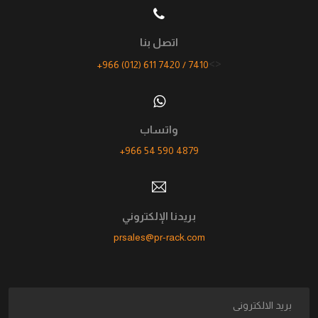
اتصل بنا
<>
+966 (012) 611 7420 / 7410
واتساب
+966 54 590 4879
بريدنا الإلكتروني
prsales@pr-rack.com