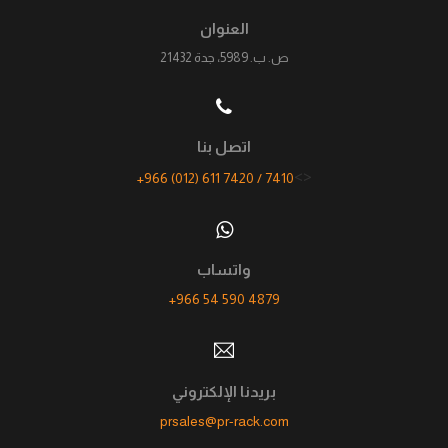
العنوان
ص. ب. 5989، جدة 21432
اتصل بنا
<>
+966 (012) 611 7420 / 7410
واتساب
+966 54 590 4879
بريدنا الإلكتروني
prsales@pr-rack.com